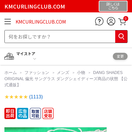
詳しくは
KMCURLINGCLUB.COM
こちら
0
KMCURLINGCLUB.COM
マイストア
変更
ホーム
ファッション
メンズ
小物
DANG SHADES
ORIGINAL 偏光 サングラス ダングシェイディーズ商品の状態 【公
式通販】
(1113)