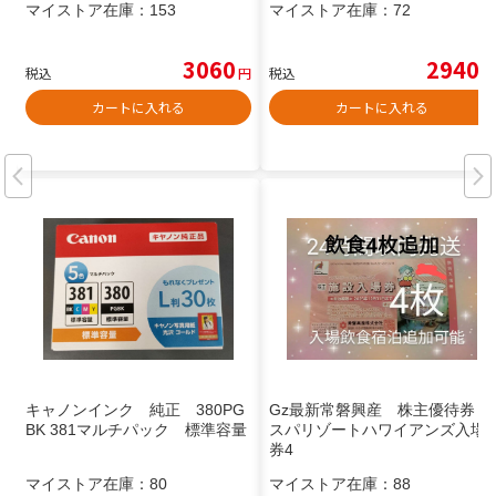
マイストア在庫：
153
マイストア在庫：
72
3060
2940
税込
円
税込
円
カートに入れる
カートに入れる
キャノンインク 純正 380PG
Gz最新常磐興産 株主優待券
BK 381マルチパック 標準容量
スパリゾートハワイアンズ入場
券4
マイストア在庫：
80
マイストア在庫：
88