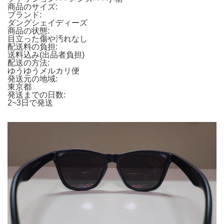
商品のサイズ:
ブランド:
ダングシェイディーズ
商品の状態:
目立った傷や汚れなし
配送料の負担:
送料込み(出品者負担)
配送の方法:
ゆうゆうメルカリ便
発送元の地域:
東京都
発送までの日数:
2~3日で発送