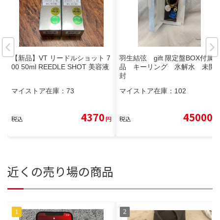
【新品】VT リードルショット 7
羽生結弦 gift 限定盤BOX付属
00 50ml REEDLE SHOT 美容液
品 キーリング 氷解水 未開
封
マイストア在庫：
73
マイストア在庫：
102
4370
45000
税込
円
税込
円
近くの売り場の商品