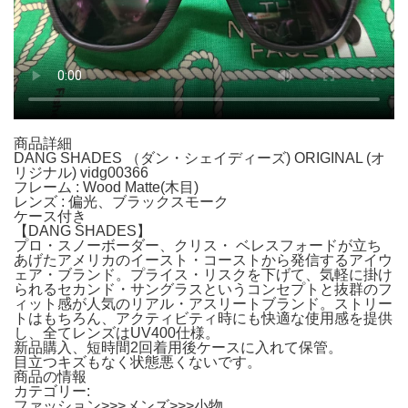
商品詳細
DANG SHADES （ダン・シェイディーズ) ORIGINAL (オ
リジナル) vidg00366
フレーム : Wood Matte(木目)
レンズ : 偏光、ブラックスモーク
ケース付き
【DANG SHADES】
プロ・スノーボーダー、クリス・ ベレスフォードが立ち
あげたアメリカのイースト・コーストから発信するアイウ
ェア・ブランド。プライス・リスクを下げて、気軽に掛け
られるセカンド・サングラスというコンセプトと抜群のフ
ィット感が人気のリアル・アスリートブランド。ストリー
トはもちろん、アクティビティ時にも快適な使用感を提供
し、全てレンズはUV400仕様。
新品購入、短時間2回着用後ケースに入れて保管。
目立つキズもなく状態悪くないです。
商品の情報
カテゴリー:
ファッション>>>メンズ>>>小物